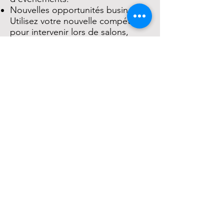
Nouvelles opportunités business :
Utilisez votre nouvelle compétence
pour intervenir lors de salons,
forums, et bien plus encore.
Une formation
enrichissante
Des racines millénaires :
Plongez dans une tradition de
bien-être vieille de plusieurs
siècles.
Une expérience partagée :
Rencontrez d'autres
passionnés et partagez des
moments conviviaux.