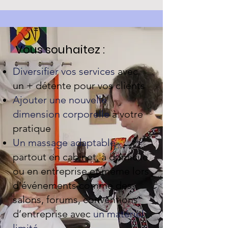
Vous souhaitez :
Diversifier vos services
avec
un + détente pour vos clients
Ajouter une nouvelle
dimension corporelle
à votre
pratique
Un massage adaptable
partout en cabinet, à domicile
ou en entreprise et même lors
d’événements comme des
salons, forums, conventions
d’entreprise avec
un matériel