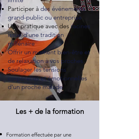
limité
Participer à
des événements
grand-public ou entreprise
Une pratique avec des
racines
issue d’une tradition
millénaire
Offrir un moment bien-être et
de relaxation
à vos proches
Soulager les tensions
corporelles et émotionnelles
d'un proche malade
Les + de la formation
Formation effectuée par une