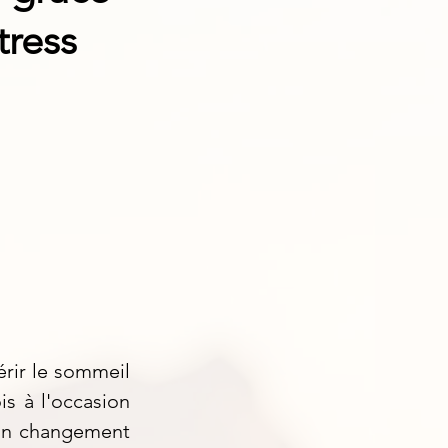
tress
érir le sommeil
ois à l'occasion
'un changement