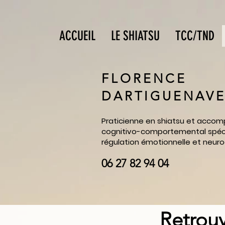
ACCUEIL
LE SHIATSU
TCC/TND
FLORENCE
DARTIGUENAV
Praticienne en shiatsu et acc
cognitivo-comportemental spéci
régulation émotionnelle et neurod
06 27 82 94 04
Retrou