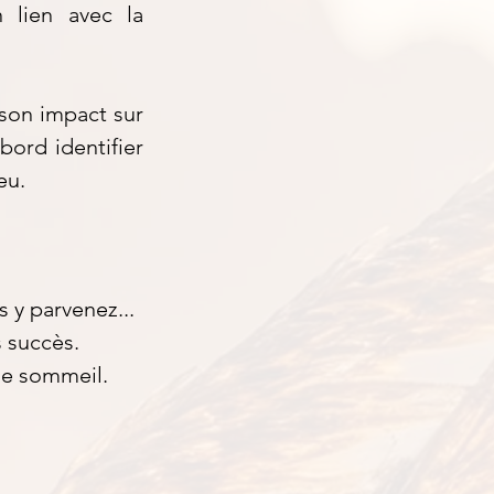
 lien avec la
 son impact sur
abord identifier
eu.
 y parvenez...
s succès.
he sommeil.