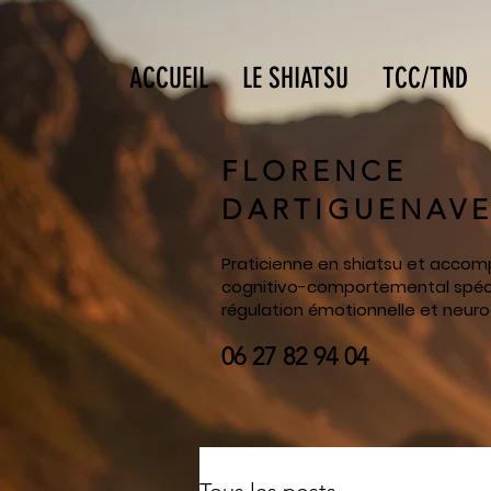
ACCUEIL
LE SHIATSU
TCC/TND
FLORENCE
DARTIGUENAV
Praticienne en shiatsu et acc
cognitivo-comportemental spéci
régulation émotionnelle et neurod
06 27 82 94 04