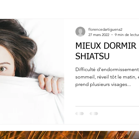
florencedartiguena2
27 mars 2022
9 min de lectu
MIEUX DORMIR 
SHIATSU
Difficulté d’endormissement, 
sommeil, réveil tôt le matin,
prend plusieurs visages...